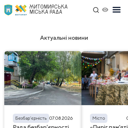
ЖИТОМИРСЬКА
МІСЬКА РАДА
Актуальні новини
Безбар'єрність
07.08.2026
Місто
Рада безбар’єрності
«Пиріг пам'яті