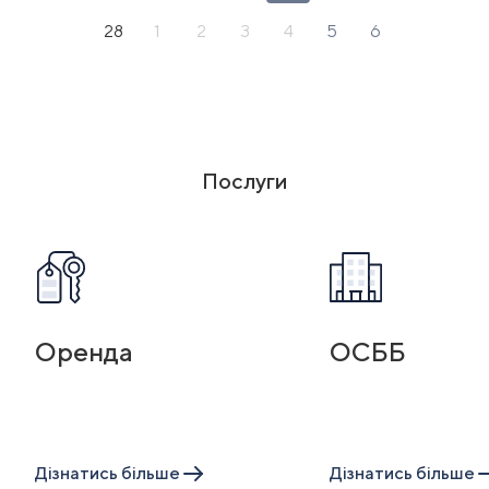
28
1
2
3
4
5
6
Послуги
Оренда
ОСББ
Дiзнатись бiльше
Дiзнатись бiльше