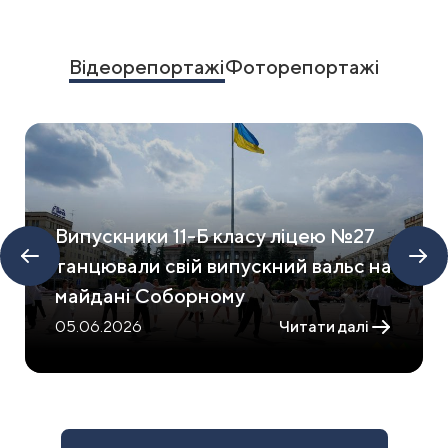
1
of
15
Відеорепортажі
Фоторепортажі
Випускники 11-Б класу ліцею №27
танцювали свій випускний вальс на
майдані Соборному
05.06.2026
Читати далі
Item
1
of