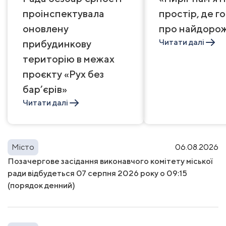
проінспектувала
простір, де г
оновлену
про найдоро
Читати далі
прибудинкову
територію в межах
проєкту «Рух без
бар’єрів»
Читати далі
Місто
06.08.2026
Позачергове засідання виконавчого комітету міської
ради відбудеться 07 серпня 2026 року о 09:15
(порядок денний)