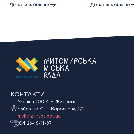
Дiзнатись бiльше
Дiзнатись бiльше
ЖИТОМИРСЬКА
МІСЬКА
РАДА
КОНТАКТИ
Україна, 10014, м. Житомир,
майдан ім. С. П. Корольова, 4/2,
mvk@zt-rada.gov.ua
(0412)-48-11-87