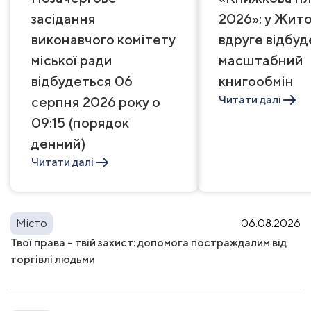
засідання
2026»: у Жит
виконавчого комітету
вдруге відбуд
міської ради
масштабний
відбудеться 06
книгообмін
Читати далі
серпня 2026 року о
09:15 (порядок
денний)
Читати далі
Місто
06.08.2026
Твої права – твій захист: допомога постраждалим від
торгівлі людьми