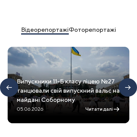
Item
1
of
15
Відеорепортажі
Фоторепортажі
Випускники 11-Б класу ліцею №27
танцювали свій випускний вальс на
майдані Соборному
05.06.2026
Читати далі
Item