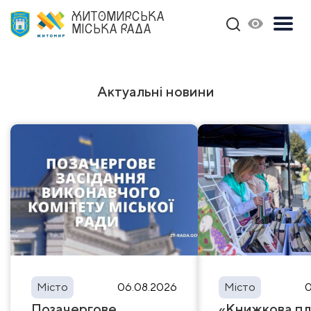
ЖИТОМИРСЬКА
МІСЬКА РАДА
Актуальні новини
Місто
06.08.2026
Місто
0
Позачергове
«Книжкова пл