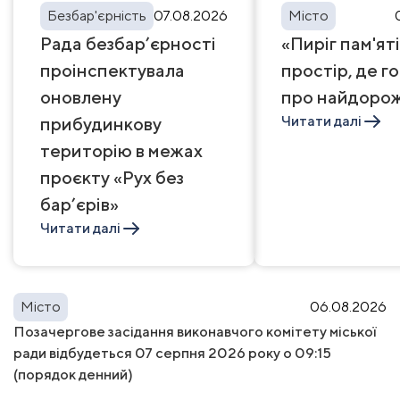
Безбар'єрність
07.08.2026
Місто
Рада безбар’єрності
«Пиріг пам'яті
проінспектувала
простір, де г
оновлену
про найдоро
Читати далі
прибудинкову
територію в межах
проєкту «Рух без
бар’єрів»
Читати далі
Місто
06.08.2026
Позачергове засідання виконавчого комітету міської
ради відбудеться 07 серпня 2026 року о 09:15
(порядок денний)