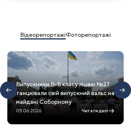
Item
1
of
15
Відеорепортажі
Фоторепортажі
Випускники 11-Б класу ліцею №27
танцювали свій випускний вальс на
майдані Соборному
05.06.2026
Читати далі