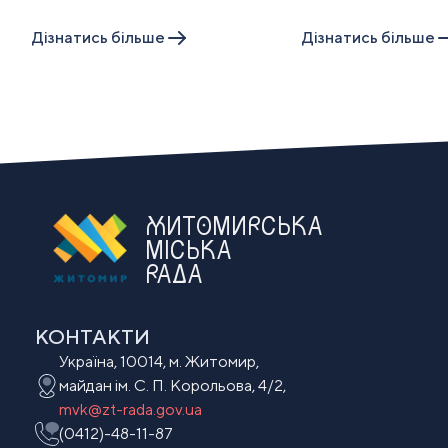
Дiзнатись бiльше
Дiзнатись бiльше
ЖИТОМИРСЬКА
МІСЬКА
РАДА
КОНТАКТИ
Україна, 10014, м. Житомир,
майдан ім. С. П. Корольова, 4/2,
mvk@zt-rada.gov.ua
(0412)-48-11-87