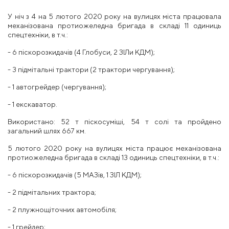
У ніч з 4 на 5 лютого 2020 року на вулицях міста працювала
механізована протиожеледна бригада в складі 11 одиниць
спецтехніки, в т.ч.:
- 6 піскорозкидачів (4 Глобуси, 2 ЗІЛи КДМ);
- 3 підмітальні трактори (2 трактори чергування);
- 1 автогрейдер (чергування);
- 1 екскаватор.
Використано: 52 т піскосуміші, 54 т солі та пройдено
загальний шлях 667 км.
5 лютого 2020 року на вулицях міста працює механізована
протиожеледна бригада в складі 13 одиниць спецтехніки, в т.ч.:
- 6 піскорозкидачів (5 МАЗів, 1 ЗІЛ КДМ);
- 2 підмітальних трактора;
- 2 плужнощіточних автомобіля;
- 1 грейдер;