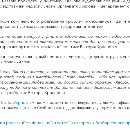
ю назвою проходять у Житомирі. Цільова аудиторія: працівники 
представники медіаспільноти. Організатор заходів – департамент с
яхом комплексного розв'язання проблем інклюзивності. Це інт
ар’єрності до всіх сфер міської та державної політики.
е не лише пандуси, ліфти та підйомники, це також і гідна ком
езпечити кожній людині рівні можливості для розвитку, реаліза
орка департаменту соціальної політики Вікторія Краснопір.
єрна комунікація, у якій немає слів чи фраз, що демонструють уп
х людей чи груп.
дина». Якщо не знаєте, як сказати правильно, починайте фразу 
приклад, людина з інвалідністю. Слово «інвалід» – ніби навішуван
 стосовно інших людей зазвичай досить сильно ображає. «Хворий
ки у медичному контексті. Залиште питання діагнозів лікарям, н
»,
- роз’яснює Вікторія Краснопір.
 безбар’єрності
- гідом з коректного спілкування, у якому зафіксо
 показує що таке безбар’єрність, дає підказки яку термінологію в
и з реалізації Національної стратегії із створення безбар’єрного п