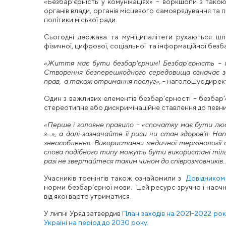
«Безбар'єрність у комунікаціях» – воркшопи з тако
органів влади, органів місцевого самоврядування та 
політики міської ради.
Сьогодні держава та муніципалітети рухаються шл
фізичної, цифрової, соціальної та інформаційної безб
«Життя має бути безбар'єрним! Безбар'єрність – ц
Створення безперешкодного середовища означає заб
прав, а також отримання послуг»,
- наголошує директ
Один з важливих елементів безбар’єрності – безбар’
стереотипне або дискримінаційне ставлення до певни
«Перше і головне правило – «спочатку має бути лю
з…», а далі зазначайте її риси чи стан здоров’я. На
знеособлення. Використання медичної термінології
слова подібного типу можуть бути використані тіль
разі не звертайтеся таким чином до співрозмовників…
Учасників тренінгів також ознайомили з
Довідником
норми безбар’єрної мови. Цей ресурс зручно і наочно
від якої варто утриматися.
У липні Уряд затвердив
План заходів на 2021-2022 рок
Україні на період до 2030 року.