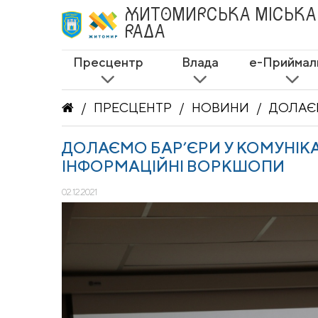
ЖИТОМИРСЬКА
МІСЬКА
РАДА
Пресцентр
Влада
е-Приймал
ПРЕСЦЕНТР
НОВИНИ
ДОЛАЄМО БАР’ЄРИ У КОМУНІКА
ІНФОРМАЦІЙНІ ВОРКШОПИ
02.12.2021