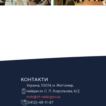
КОНТАКТИ
Україна, 10014, м. Житомир,
майдан ім. С. П. Корольова, 4/2,
mvk@zt-rada.gov.ua
(0412)-48-11-87