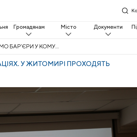
Ко
ьня
Громадянам
Місто
Документи
П
ДОЛАЄМО БАР’ЄРИ У КОМУНІКАЦІЯХ. У ЖИТОМИРІ ПРОХОДЯТЬ ІНФОРМАЦІЙНІ ВОРКШОПИ
ЦІЯХ. У ЖИТОМИРІ ПРОХОДЯТЬ