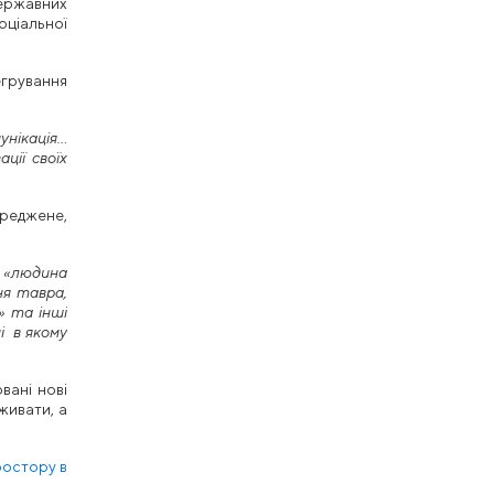
державних
оціальної
егрування
унікація…
ції своїх
ереджене,
з «людина
ня тавра,
» та інші
і в якому
вані нові
живати, а
ростору в