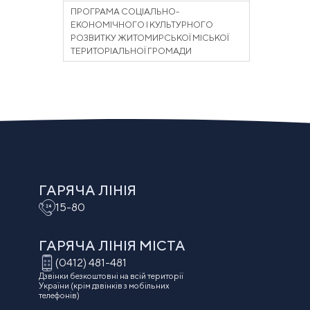
ПРОГРАМА СОЦІАЛЬНО-
ЕКОНОМІЧНОГО І КУЛЬТУРНОГО
РОЗВИТКУ ЖИТОМИРСЬКОЇ МІСЬКОЇ
ТЕРИТОРІАЛЬНОЇ ГРОМАДИ
ГАРЯЧА ЛІНІЯ
15-80
ГАРЯЧА ЛІНІЯ МIСТА
(0412) 481-481
Дзвінки безкоштовні на всій території
України (крім дзвінків з мобільних
телефонів)