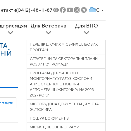
нтакти
(0412)-48-11-87
C
ідприємцям
Для Ветерана
Для ВПО
ТА
ПЕРЕЛІК ДІЮЧИХ МІСЬКИХ ЦІЛЬОВИХ
ПРОГРАМ
ЬНІЙ
СТРАТЕГІЧНІ ТА СЕКТОРАЛЬНІ ПЛАНИ
РОЗВИТКУ ГРОМАДИ
ПРОГРАМА ДЕРЖАВНОГО
МОНІТОРИНГУ У ГАЛУЗІ ОХОРОНИ
АТМОСФЕРНОГО ПОВІТРЯ
АГЛОМЕРАЦІЇ «ЖИТОМИР» НА 2023-
2027 РОКИ
МІСТОБУДІВНА ДОКУМЕНТАЦІЯ МІСТА
ЖИТОМИРА
ПОШУК ДОКУМЕНТІВ
МІСЬКІ ЦІЛЬОВІ ПРОГРАМИ