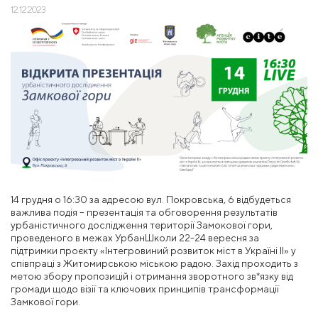
12.12.2023
14 грудня о 16:30 за адресою вул. Покровська, 6 відбудеться
важлива подія – презентація та обговорення результатів
урбаністичного дослідження території Замокової гори,
проведеного в межах УрбанШколи 22-24 вересня за
підтримки проєкту «Інтегровиний розвиток міст в Україні ІІ» у
співпраці з Житомирською міською радою. Захід проходить з
метою збору пропозицій і отримання зворотного зв*язку від
громади щодо візії та ключових принципів трансформації
Замкової гори.