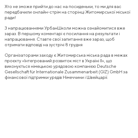
Хто не зможе прийти до нас на посиденьки, то ми для вас
передбачили онлайн-стрім на сторінці Житомирської міської
ради!
З напрацюваннями УрбанШколи можна ознайомитися вже
зараз. В першому коментарі є посилання на результати і
напрацювання. Ставте свої запитання вже зараз, щоб
отримати відповіді на зустрічі 8 грудня
Організаторами заходу є Житомирська міська рада в межах
проєкту «Інтегрований розвиток міст в Україні ІІ», що
виконується німецькою урядовою компанією Deutsche
Gesellschaft für Internationale Zusammenarbeit (GIZ) GmbH за
фінансової підтримки урядів Німеччини і Швейцарії.