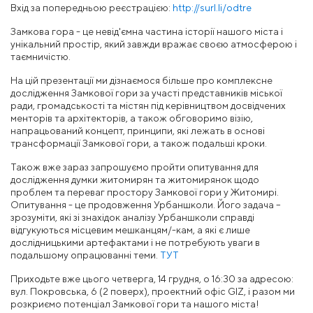
Вхід за попередньою реєстрацією:
http://surl.li/odtre
Замкова гора - це невід'ємна частина історії нашого міста і
унікальний простір, який завжди вражає своєю атмосферою і
таємничістю.
На цій презентації ми дізнаємося більше про комплексне
дослідження Замкової гори за участі представників міської
ради, громадськості та містян під керівництвом досвідчених
менторів та архітекторів, а також обговоримо візію,
напрацьований концепт, принципи, які лежать в основі
трансформації Замкової гори, а також подальші кроки.
Також вже зараз запрошуємо пройти опитування для
дослідження думки житомирян та житомирянок щодо
проблем та переваг простору Замкової гори у Житомирі.
Опитування - це продовження Урбаншколи. Його задача –
зрозуміти, які зі знахідок аналізу Урбаншколи справді
відгукуються місцевим мешканцям/-кам, а які є лише
дослідницькими артефактами і не потребують уваги в
подальшому опрацюванні теми.
ТУТ
Приходьте вже цього четверга, 14 грудня, о 16:30 за адресою:
вул. Покровська, 6 (2 поверх), проектний офіс GIZ, і разом ми
розкриємо потенціал Замкової гори та нашого міста!