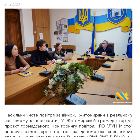
21.12.2023
Наскільки чисте повітря за вікном, житомиряни в реальному
часі зможуть перевірити. У Житомирській громаді стартує
проєкт громадського моніторингу повітря. ГО "ЛУН Місто"
аналізує атмосферне повітря за допомогою спеціальних
станцій, що вимірюють наддрібні частки PM1, PM2.5, PM10, які