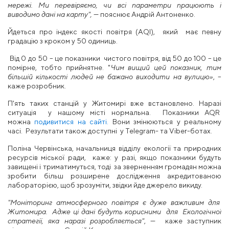
мережі. Ми перевіряємо, чи всі параметри працюють і
виводимо дані на карту",
— пояснює Андрій Антоненко.
Йдеться про індекс якості повітря (AQI), який має певну
градацію з кроком у 50 одиниць.
Від 0 до 50 – це показники чистого повітря, від 50 до 100 – це
помірне, тобто прийнятне. "
Чим вищий цей показник, тим
більшій кількості людей не бажано виходити на вулицю»
, –
каже розробник.
П'ять таких станцій у Житомирі вже встановлено. Наразі
ситуація у нашому місті нормальна. Показники AQR
можна
подивитися на сайті.
Вони змінюються у реальному
часі. Результати також доступні у Telegram- та Viber-ботах.
Поліна Червінська, начальниця відділу екології та природних
ресурсів міської ради, каже: у разі, якщо показники будуть
завищені і триматимуться, тоді за зверненням громадян можна
зробити більш розширене дослідження акредитованою
лабораторією, щоб зрозуміти, звідки йде джерело викиду.
"Моніторинг атмосферного повітря є дуже важливим для
Житомира.
Адже ці дані будуть корисними для Екологічної
стратегії, яка наразі розробляється"
, — каже заступник