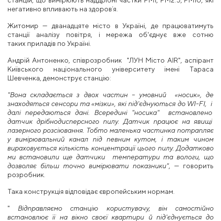
негативно впливають на здоровʼя.
Житомир — дванадцяте місто в Україні, де працюватимуть
станції аналізу повітря, і мережа об'єднує вже сотню
таких приладів по Україні.
Андрій Антоненко, співрозробник "ЛУН Місто AIR", аспірант
Київського національного університету імені Тараса
Шевченка, демонструє станцію:
"Вона складається з двох частин – умовний «носик», де
знаходяться сенсори та «мізки», які під'єднуються до WI-FI, і
далі передаються дані. Всередині "носика" встановлено
датчик дрібнодисперсного пилу. Датчик працює на явищі
лазерного розсіювання. Тобто маленька частинка потрапляє
у вимірювальний канал під певним кутом, і таким чином
вираховується кількість концентрації цього пилу. Додатково
ми встановили ще датчики температури та вологи, що
дозволяє більш точно вимірювати показники"
, — говорить
розробник.
Така конструкція відповідає європейським нормам.
"
Відправляємо станцію користувачу, він самостійно
встановлює її на вікно своєї квартири й під'єднується до