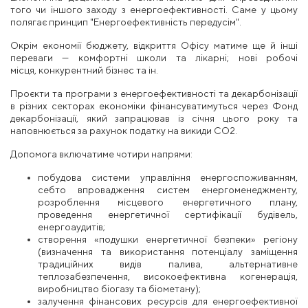
того чи іншого заходу з енергоефективності. Саме у цьому
полягає принцип "Енергоефективність передусім".
Окрім економії бюджету, відкриття Офісу матиме ще й інші
переваги — комфортні школи та лікарні; нові робочі
місця, конкурентний бізнес та ін.
Проєкти та програми з енергоефективності та декарбонізації
в різних секторах економіки фінансуватимуться через Фонд
декарбонізації, який запрацював із січня цього року та
наповнюється за рахунок податку на викиди СО2.
Допомога включатиме чотири напрями:
побудова системи управління енергоспоживанням,
себто впровадження систем енергоменеджменту,
розроблення місцевого енергетичного плану,
проведення енергетичної сертифікації будівель,
енергоаудитів;
створення «подушки енергетичної безпеки» регіону
(визначення та використання потенціалу заміщення
традиційних видів палива, альтернативне
теплозабезпечення, високоефективна когенерація,
виробництво біогазу та біометану);
залучення фінансових ресурсів для енергоефективної