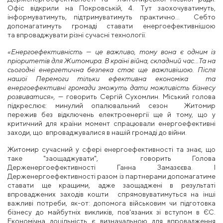
Офіс відкрили на Покровській, 4. Тут заохочуватимуть,
інформуватимуть, підтримуватимуть практично... Себто
допомагатимуть громаді ставати енергоефективнішою
та впроваджувати різні сучасні технології.
«Енергоефективність — це важливо, тому вона є одним із
пріоритетів для Житомира. В країні війна, складний час…Та на
сьогодні енергетична безпека стає ще важливішою. Після
нашої Перемоги тільки ефективна економіка та
енергоефективні громади зможуть дати можливість бізнесу
розвиватися»,
— говорить Сергій Сухомлин. Міський голова
підкреслює: минулий опалювальний сезон Житомир
пережив без відключень електроенергії ще й тому, що у
критичний для країни момент спрацювали енергоефективні
заходи, що впроваджувалися в нашій громаді до війни.
Житомир сучасний у сфері енергоефективності та знає, що
таке "заощаджувати", говорить Голова
Держенергоефективності Ганна Замазєєва. І
Держенергоефективності разом із партнерами допомагатиме
ставати ще кращими, адже заощаджені в результаті
впроваджених заходів кошти спрямовуватимуться на інші
важливі потреби, як-от: допомога військовим чи підготовка
бізнесу до майбутніх викликів, пов'язаних зі вступом в ЄС.
Економічна доцільність є визначальною для впровадження