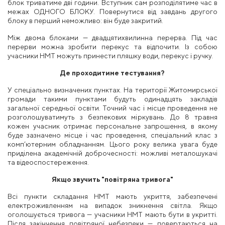
блок триватиме дві години. Вступник сам розподілятиме час в
межах ОДНОГО БЛОКУ. Повернутися від завдань другого
блоку в перший неможливо: він буде закритий.
Між двома блоками — двадцятихвилинна перерва. Під час
перерви можна зробити перекус та відпочити. Із собою
учасники НМТ можуть принести пляшку води, перекус і ручку.
Де проходитиме тестування?
У спеціально визначених пунктах. На території Житомирської
громади такими пунктами будуть одинадцять закладів
загальної середньої освіти. Точний час і місце проведення не
розголошуватимуть з безпекових міркувань. До 8 травня
кожен учасник отримає персональне запрошення, в якому
буде зазначено місце і час проведення, спеціальний клас з
комп’ютерним обладнанням. Цього року велика увага буде
приділена академічній доброчесності: можливі металошукачі
та відеоспостереження.
Якщо звучить "повітряна тривога"
Всі пункти складання НМТ мають укриття, забезпечені
електроживленням на випадок зникнення світла. Якщо
оголошується тривога — учасники НМТ мають бути в укритті.
Після закінчення повітряної небезпеки
—
повертаються на