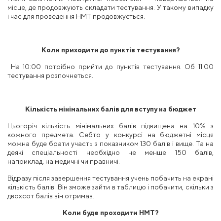
місце, де продовжують складати тестування. У такому випадку
і час для проведення НМТ продовжується.
Коли приходити до пунктів тестування?
На 10:00 потрібно прийти до пунктів тестування. Об 11:00
тестування розпочнеться.
Кількість мінімальних балів для вступу на бюджет
Цьогоріч кількість мінімальних балів підвищена на 10% з
кожного предмета. Себто у конкурсі на бюджетні місця
можна буде брати участь з показником 130 балів і вище. Та на
деякі спеціальності необхідно не менше 150 балів,
наприклад, на медичні чи правничі.
Відразу після завершення тестування учень побачить на екрані
кількість балів. Він зможе зайти в таблицю і побачити, скільки з
двохсот балів він отримав.
Коли буде проходити НМТ?