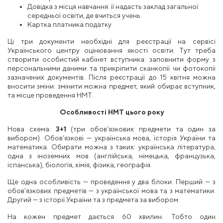
Довідка з місця навчання: її надасть заклад загальної
середньої освіти, де вчиться учень
Картка платника податку
Ці три документи необхідні для реєстрації на сервісі
Українського центру оцінювання якості освіти. Тут треба
створити особистий кабінет вступника: заповнити форму з
персональними даними та прикріпити сканкопії чи фотокопії
зазначених документів. Після реєстрації до 15 квітня можна
вносити зміни: змінити можна предмет, який обирає вступник,
та місце проведення НМТ.
Особливості НМТ цього року
Нова схема:
3+1
(три обов’язкових предмети та один за
вибором). Обов’язкові — українська мова, історія України та
математика. Обирати можна з таких: українська література,
одна з іноземних мов (англійська, німецька, французька,
іспанська), біологія, хімія, фізика, географія.
Ще одна особливість — проведення у два блоки. Перший — з
обов’язкових предметів — з української мова та з математики.
Другий — з історії України та з предмета за вибором.
На кожен предмет дається 60 хвилин. Тобто один