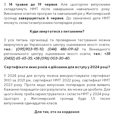
З
14 травня до 19 червня
. Але цьогорічні випускники
складатимуть НМТ після завершення навчального року.
Виконання освітніх програм та навчальний рік у Житомирській
громаді
завершуються 6 червня.
До зазначеної дати НМТ
зможуть скласти випускники попередніх років.
Куди звертатися з питаннями?
З усіх питань організації та проведення тестування можна
звернутися до Українського центру оцінювання якості освіти,
тел.: (
095)903-95-10; (044) 486-09-62
та Вінницького
регіонального центру оцінювання якості освіти,
тел.:
+38
(0432)
65-65-35; +38 (096) 003-30-40.
Сертифікати яких років є дійсними для вступу у 2024 році?
У 2024 році для вступу можна використовувати сертифікат
ЗНО за 2021 рік, сертифікат НМТ 2022 року, сертифікат НМТ
2023 року. Проте якщо випускник попередніх років виявить
бажання покращити свої результати, він може це зробити. Для
цього йому треба зареєструватися і скласти НМТ у 2024 році.
Цьогоріч у Житомирській громаді буде 1,5 тисячі
випускників одинадцятих класів.
Для тих, хто за кордоном