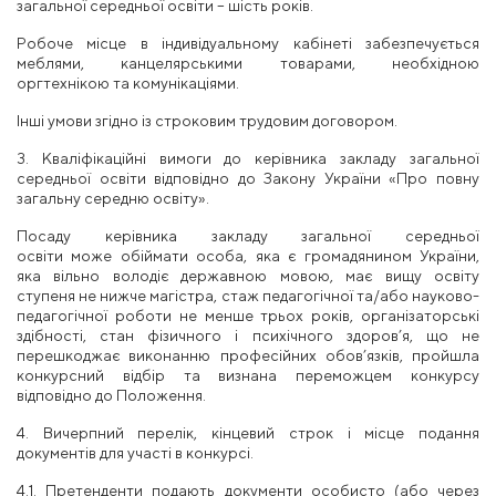
загальної
середньої освіти
– шість
років.
Робоче місце в індивідуальному кабінеті забезпечується
меблями, канцелярськими товарами, необхідною
оргтехнікою
та
комунікаціями.
Інші
умови
згідно із строковим
трудовим
договором.
3. Кваліфікаційні вимоги до керівника закладу
загальної
середньої
освіти відповідно до Закону України «Про повну
загальну середню освіту».
Посаду керівника закладу
загальної
середньої
освіти
може
обіймати особа,
яка є громадянином України,
яка
вільно володіє державною мовою, має вищу освіту
ступеня
не нижче магістра,
стаж
педагогічної та/або науково-
педагогічної роботи не менше трьох років, організаторські
здібності, стан фізичного і психічного здоров’я, що
не
перешкоджає виконанню
професійних
обов’язків, пройшла
конкурсний відбір та визнана переможцем конкурсу
відповідно до Положення.
4. Вичерпний перелік, кінцевий строк і місце подання
документів
для участі
в конкурсі.
4.1. Претенденти подають документи особисто (або через