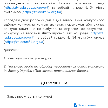
оприлюднюються на вебсайті Житомирської міської ради
(
http://zt-rada.gov.ua/advert
) та вебсайті ліцею №34 міста
Житомира (
https://ztliceum34.org.ua
).
Упродовж двох
робочих днів з дня завершення
конкурсного
відбору конкурсна
комісія визначає переможця або визнає
конкурс таким, що не відбувся, та оприлюднює результати
конкурсу на вебсайті Житомирської міської ради (
http://zt-
rada.gov.ua/advert
) та вебсайті ліцею № 34 міста Житомира
(
https://ztliceum34.org.ua
).
Додатки:
1. Заява про участь у конкурсі.
2. Письмова згода на обробку персональних даних відповідно
до Закону України «Про
захист
персональних
даних».
ДОКУМЕНТИ
Заява про участь у конкурсі