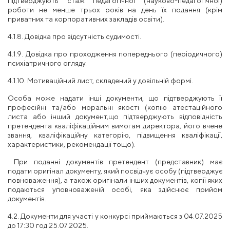
підтверджують стаж педагогічної (науково-педагогічної)
роботи не менше трьох
років на день їх подання (крім
приватних та корпоративних закладів освіти).
4.1.8. Довідка про відсутність судимості.
4.1.9. Довідка
про проходження попереднього (періодичного)
психіатричного огляду.
4.1.10. Мотиваційний лист, складений у довільній формі.
Особа може надати інші документи, що підтверджують її
професійні та/або моральні якості (копію атестаційного
листа або інший документ,що підтверджують відповідність
претендента кваліфікаційним вимогам директора, його вчене
звання, кваліфікаційну категорію, підвищення кваліфікації,
характеристики, рекомендації
тощо).
При поданні документів претендент (представник) має
подати
оригінал
документу, який посвідчує особу (підтверджує
повноваження), а також оригінали інших документів, копії яких
подаються уповноваженій особі, яка здійснює прийом
документів.
4.2.
Документи для участі у конкурсі
приймаються з 04.07.2025
до 17:30 год 25.07.2025.