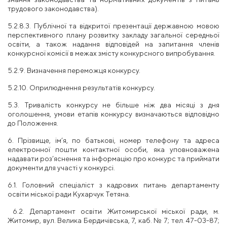
трудового законодавства).
5.2.8.3. Публічної та відкритої презентації державною мовою
перспективного плану розвитку закладу загальної середньої
освіти, а також надання відповідей на запитання членів
конкурсної комісії в межах змісту конкурсного випробування.
5.2.9. Визначення переможця конкурсу.
5.2.10. Оприлюднення результатів конкурсу.
5.3. Тривалість конкурсу не більше ніж два місяці з дня
оголошення, умови етапів конкурсу визначаються відповідно
до Положення.
6. Прізвище, ім’я, по батькові, номер телефону та адреса
електронної пошти контактної особи, яка уповноважена
надавати роз’яснення та інформацію
про конкурс та приймати
документи
для участі у конкурсі.
6.1. Головний спеціаліст з кадрових питань департаменту
освіти міської ради Кухарчук Тетяна.
6.2. Департамент освіти Житомирської міської ради,
м.
Житомир, вул. Велика Бердичівська, 7,
каб. № 7;
тел. 47-03-87;