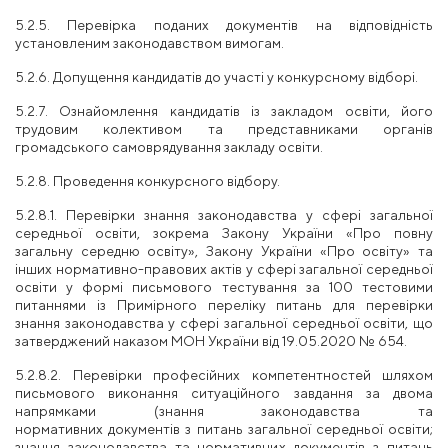
5.2.5. Перевірка поданих документів на відповідність
установленим законодавством вимогам.
5.2.6. Допущення кандидатів до участі у конкурсному відборі.
5.2.7. Ознайомлення кандидатів із закладом освіти, його
трудовим колективом та представниками органів
громадського самоврядування закладу
освіти.
5.2.8. Проведення конкурсного відбору.
5.2.8.1. Перевірки знання законодавства у сфері загальної
середньої освіти, зокрема
Закону України «Про повну
загальну середню освіту», Закону України «Про освіту» та
інших нормативно-правових актів у сфері загальної середньої
освіти у формі письмового тестування за 100 тестовими
питаннями із Примірного переліку питань для перевірки
знання законодавства у сфері
загальної середньої освіти, що
затверджений наказом МОН України від 19.05.2020 № 654.
5.2.8.2. Перевірки професійних компетентностей шляхом
письмового виконання ситуаційного завдання за двома
напрямками (знання законодавства та
нормативних
документів з питань загальної середньої освіти;
знання законодавства та нормативних документів
з питань