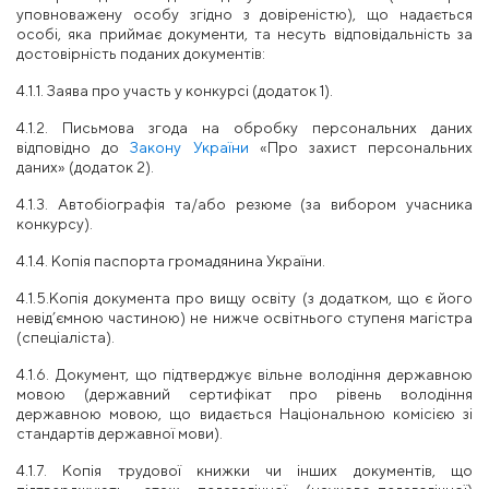
уповноважену особу згідно з довіреністю), що надається
особі, яка приймає документи, та несуть відповідальність за
достовірність поданих документів:
4.1.1. Заява про участь у конкурсі (додаток 1).
4.1.2. Письмова згода на обробку персональних даних
відповідно до
Закону України
«Про захист персональних
даних» (додаток 2).
4.1.3. Автобіографія та/або резюме (за вибором учасника
конкурсу).
4.1.4. Копія паспорта
громадянина України.
4.1.5.Копія документа про вищу освіту (з додатком, що є його
невід’ємною
частиною) не нижче освітнього ступеня магістра
(спеціаліста).
4.1.6. Документ, що підтверджує вільне володіння державною
мовою (державний сертифікат про рівень володіння
державною мовою, що видається Національною комісією зі
стандартів державної мови).
4.1.7. Копія трудової книжки
чи
інших
документів, що