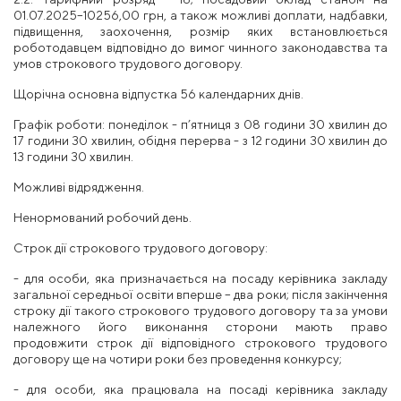
01.07.2025–10256,00 грн, а також можливі доплати, надбавки,
підвищення, заохочення, розмір яких встановлюється
роботодавцем
відповідно до вимог чинного законодавства та
умов строкового
трудового
договору.
Щорічна основна відпустка 56 календарних днів.
Графік
роботи: понеділок - п’ятниця з 08 години 30 хвилин до
17 години 30 хвилин, обідня перерва - з 12 години 30 хвилин
до
13 години 30 хвилин.
Можливі
відрядження.
Ненормований робочий день.
Строк дії строкового трудового
договору:
- для особи, яка призначається на посаду керівника закладу
загальної
середньої освіти
вперше – два роки; після закінчення
строку дії такого строкового трудового договору та за умови
належного його виконання сторони мають право
продовжити строк дії відповідного строкового трудового
договору ще на чотири роки без проведення конкурсу;
- для особи, яка працювала на посаді
керівника закладу