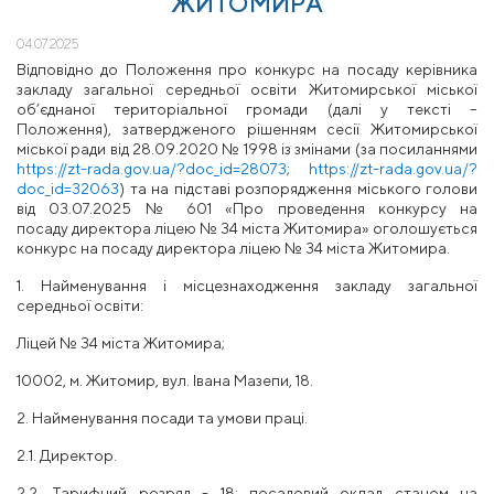
ЖИТОМИРА
04.07.2025
Відповідно до Положення про конкурс на посаду керівника
закладу загальної середньої освіти Житомирської міської
об’єднаної територіальної
громади (далі у тексті –
Положення), затвердженого рішенням сесії Житомирської
міської ради від 28.09.2020 № 1998 із змінами (за посиланнями
https://zt-rada.gov.ua/?doc_id=28073
;
https://zt-rada.gov.ua/?
doc_id=32063
) та на підставі розпорядження міського голови
від 03.07.2025
№ 601 «Про
проведення
конкурсу на
посаду
директора
ліцею № 34 міста Житомира»
оголошується
конкурс на посаду директора
ліцею № 34 міста Житомира.
1. Найменування і місцезнаходження закладу загальної
середньої освіти:
Ліцей № 34 міста Житомира;
10002, м. Житомир, вул. Івана Мазепи, 18.
2. Найменування посади та умови праці.
2.1. Директор.
2.2. Тарифний розряд - 18; посадовий оклад станом на