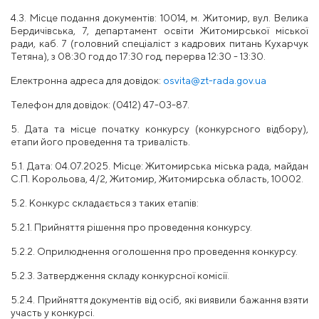
4.3. Місце подання документів: 10014, м. Житомир, вул. Велика
Бердичівська, 7, департамент
освіти Житомирської міської
ради, каб. 7 (головний спеціаліст з кадрових питань Кухарчук
Тетяна), з
08:30 год
до
17:30 год,
перерва
12:30 - 13:30.
Електронна адреса для довідок:
osvita@zt-rada.gov.ua
Телефон для довідок: (0412) 47-03-87.
5. Дата та місце початку конкурсу (конкурсного відбору),
етапи
його проведення та тривалість.
5.1. Дата: 04.07.2025. Місце: Житомирська міська рада, майдан
С.П. Корольова, 4/2, Житомир, Житомирська область, 10002.
5.2. Конкурс складається з таких етапів:
5.2.1. Прийняття рішення про проведення конкурсу.
5.2.2. Оприлюднення оголошення про проведення конкурсу.
5.2.3.
Затвердження складу конкурсної комісії.
5.2.4. Прийняття документів від осіб, які виявили бажання взяти
участь
у конкурсі.