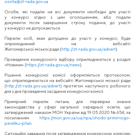
osvita@zt-rada.gov.ua
Особи, які
подали не всі документи необхідні для
участі
у
конкурсі згідно
з цим оголошенням, або подали
документи
після завершення
строку подання,
до
участі
у
конкурсі
не допускаються.
Перелік осіб, яких допущено до
участі
у конкурсі, буде
оприлюднений на вебсайті
Житомирської
міської
ради
(
http://zt-rada.gov.ua/advert
).
Проведення конкурсного відбору оприлюднюється у
розділі
«Новини» (
https://zt-rada.gov.ua/news
).
Рішення конкурсної комісії оформляється протоколом,
що
оприлюднюються на вебсайті Житомирської
міської
ради
(
http://zt-rada.gov.ua/advert
) протягом наступного робочого
дня з дня проведення засідання
конкурсної комісії.
Примірний перелік питань для перевірки знання
законодавства у сфері
загальної середньої освіти, що
затверджений наказом МОН України від 19.05.2020 №654, за
посиланням
https://mon.gov.ua/ua/npa/shodo-primirnogo-
pereliku-pitan
.
Ситуаційні завдання після затвердження конкурсною комісією