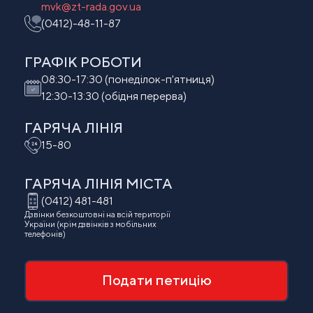
mvk@zt-rada.gov.ua
(0412)-48-11-87
ГРАФІК РОБОТИ
08:30-17:30 (понеділок-п'ятниця)
12:30-13:30 (обідня перерва)
ГАРЯЧА ЛІНІЯ
15-80
ГАРЯЧА ЛІНІЯ МIСТА
(0412) 481-481
Дзвінки безкоштовні на всій території
України (крім дзвінків з мобільних
телефонів)
Подати петицію