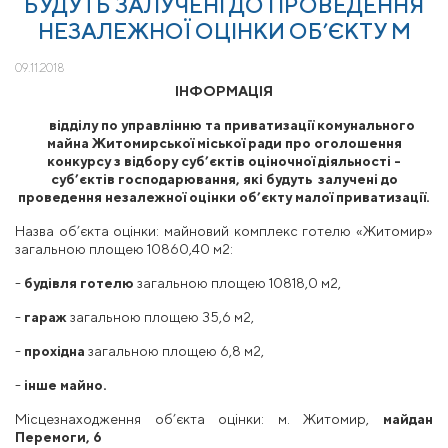
БУДУТЬ ЗАЛУЧЕНІ ДО ПРОВЕДЕННЯ
НЕЗАЛЕЖНОЇ ОЦІНКИ ОБ’ЄКТУ М
09.11.2018
ІНФОРМАЦІЯ
відділу по управлінню та приватизації комунального
майна Житомирської міської ради про оголошення
конкурсу з відбору суб’єктів оціночної діяльності -
cуб’єктів господарювання, які будуть залучені до
проведення незалежної оцінки об’єкту малої приватизації.
Назва об’єкта оцінки: майновий комплекс готелю «Житомир»
загальною площею 10860,40 м2:
-
будівля готелю
загальною площею 10818,0 м2,
-
гараж
загальною площею 35,6 м2,
-
прохідна
загальною площею 6,8 м2,
-
інше майно.
Місцезнаходження об’єкта оцінки: м. Житомир,
майдан
Перемоги, 6