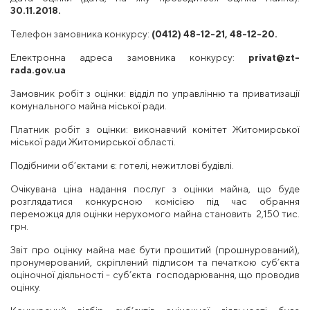
30.11.2018.
Телефон замовника конкурсу:
(0412) 48-12-21, 48-12-20.
Електронна адреса замовника конкурсу:
privat@zt-
rada.gov.ua
Замовник робіт з оцінки: відділ по управлінню та приватизації
комунального майна міської ради.
Платник робіт з оцінки: виконавчий комітет Житомирської
міської ради Житомирської області.
Подібними об’єктами є: готелі, нежитлові будівлі.
Очікувана ціна надання послуг з оцінки майна, що буде
розглядатися конкурсною комісією під час обрання
переможця для оцінки нерухомого майна становить 2,150 тис.
грн.
Звіт про оцінку майна має бути прошитий (прошнурований),
пронумерований, скріплений підписом та печаткою суб’єкта
оціночної діяльності - суб’єкта господарювання, що проводив
оцінку.