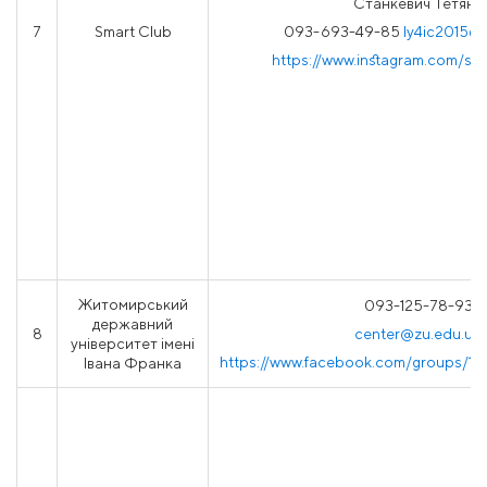
Станкевич Тетяна
7
Smart Club
093-693-49-85
ly4ic2015@
https://www.instagram.com/sma
Житомирський
093-125-78-93
державний
8
center@zu.edu.ua
університет імені
https://www.facebook.com/groups/1
Івана Франка