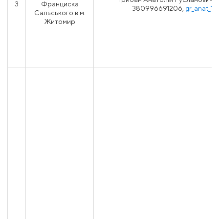
3
Франциска
380996691206,
gr_anat_18
Сальського в м.
Житомир