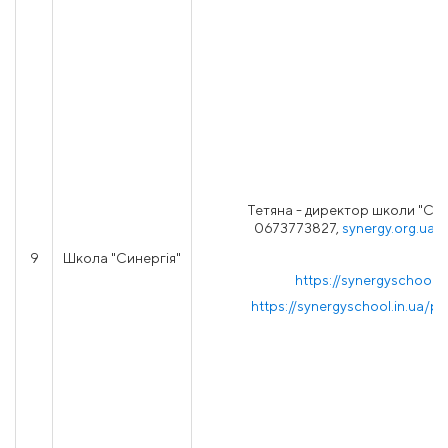
Тетяна - директор школи "Сине
0673773827,
synergy.org.ua
9
Школа "Синергія"
https://synergyschool.i
https://synergyschool.in.ua/pr