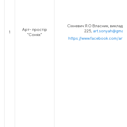
Сіхневич Я.О Власник, викладач
Арт- простір
225,
art.sonyah@gmail
1
"Сонях"
https://www.facebook.com/art