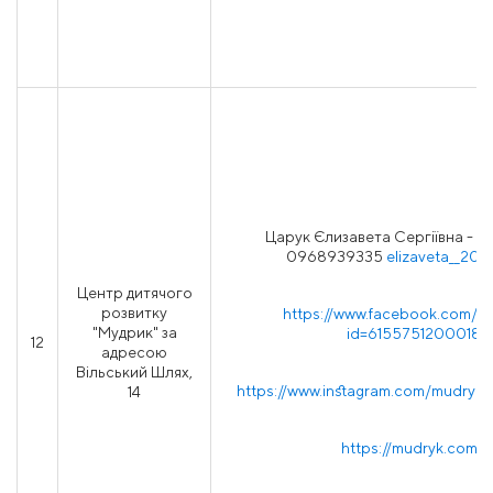
Царук Єлизавета Сергіївна - а
0968939335
elizaveta__202
Центр дитячого
розвитку
https://www.facebook.com/pr
"Мудрик" за
id=61557512000187
12
адресою
Вільський Шлях,
https://www.instagram.com/mudryk.
14
https://mudryk.com.u