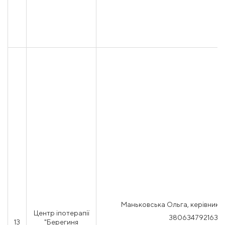
Маньковська Ольга, керівник,
Центр іпотерапії
380634792163
13
"Берегиня