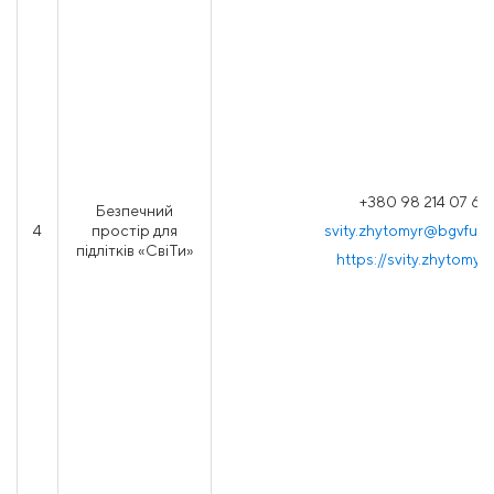
+380 98 214 07 67
Безпечний
4
простір для
svity.zhytomyr@bgvfund
підлітків «СвіТи»
https://svity.zhytomyr.