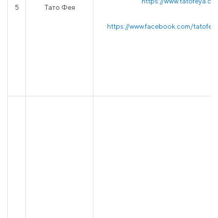
https://www.tatofeya.co
5
Тато Фея
https://www.facebook.com/tatofey