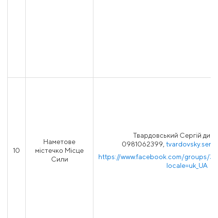
Твардовський Сергій дирек
Наметове
0981062399,
tvardovsky.serg
10
містечко Місце
https://www.facebook.com/groups/3
Сили
locale=uk_UA