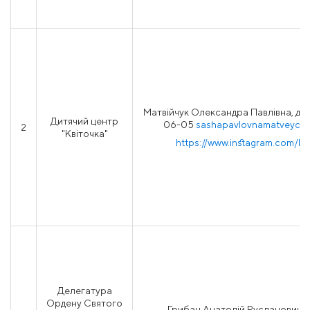
Матвійчук Олександра Павлівна, ди
Дитячий центр
06-05
sashapavlovnamatveych
2
"Квіточка"
https://www.instagram.com/kv
Делегатура
Ордену Святого
Грибан Анатолій Русланович, 