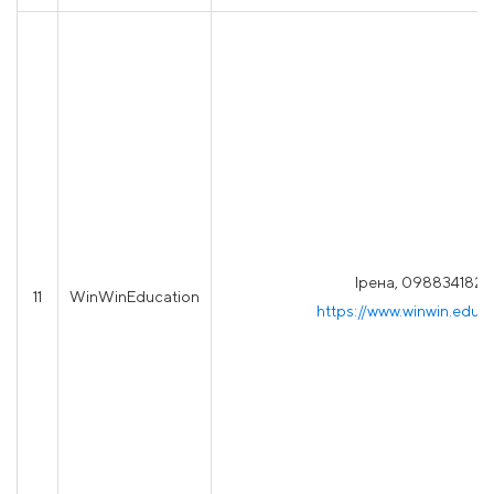
Ірена, 0988341826
11
WinWinEducation
https://www.winwin.educ