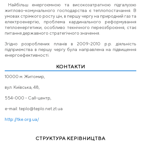
Найбільш енергоємною та високозатратною підгалуззю
житлово-комунального господарства є теплопостачання. В
умовах стрімкого росту цін, в першу чергу на природний газ та
електроенергію, проблема кардинального реформування
теплоенергетики, особливо технічного переозброєння, стає
питання державного стратегічного значення.
Згідно розроблених планів в 2009-2010 р.р. діяльність
підприємства в першу чергу була направлена на підвищення
енергоефективності.
КОНТАКТИ
10000 м. Житомир,
вул. Київська, 48,
554-000 - Call-центр,
e-mail:
teplo@teplo.net.zt.ua
http://tke.org.ua/
СТРУКТУРА КЕРІВНИЦТВА