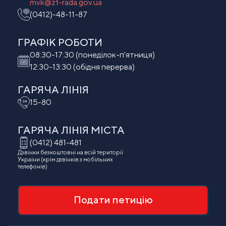
mvk@zt-rada.gov.ua
(0412)-48-11-87
ГРАФІК РОБОТИ
08:30-17:30 (понеділок-п'ятниця)
12:30-13:30 (обідня перерва)
ГАРЯЧА ЛІНІЯ
15-80
ГАРЯЧА ЛІНІЯ МIСТА
(0412) 481-481
Дзвінки безкоштовні на всій території
України (крім дзвінків з мобільних
телефонів)
Подати петицію