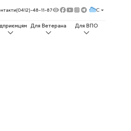
нтакти
(0412)-48-11-87
C
ідприємцям
Для Ветерана
Для ВПО