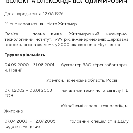
ВОЛОКІТА ОЛЕКСАНДР ВОЛОДИМИРОВИЧ
Дата народження : 12.06.1976.
Місце народження - місто Житомир.
Освіта - повна вища, Житомирський інженерно-
технологічний інститут, 1999 рік, інженер-механік; Державна
агроекологічна академія у 2000 рік, економіст-бухгалтер.
Трудова діяльність
04.09.2000 – 31.08.2001 бухгалтер ЗАО «Уренгойопторг»,
м. Новий
Уренгой, Тюменська область, Росія
07.11.2002 – 08.01.2003 начальник технічного відділу НВ
ТОВ
«Українські аграрні технології», м.
Житомир
07.04.2003 – 12.07.2005 головний спеціаліст відділу
видатків місцевих