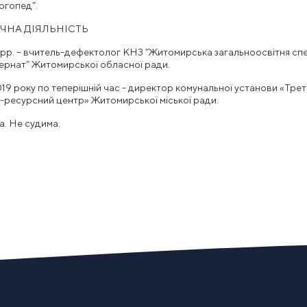
огопед”.
ЧНА ДІЯЛЬНІСТЬ
рр. – вчитель-дефектолог КНЗ “Житомирська загальноосвітня сп
тернат” Житомирської обласної ради.
019 року по теперішній час - директор комунальної установи «Трет
-ресурсний центр» Житомирської міської ради.
а. Не судима.