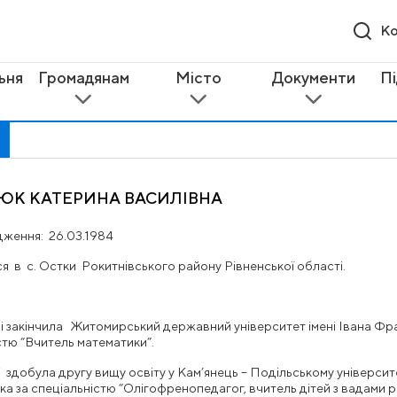
Ко
ьня
Громадянам
Місто
Документи
П
Я
К КАТЕРИНА ВАСИЛІВНА
ження: 26.03.1984
 в с. Остки Рокитнівського району Рівненської області.
і закінчила Житомирський державний університет імені Івана Фр
стю “Вчитель математики”.
і здобула другу вищу освіту у Кам’янець – Подільському університе
нка за спеціальністю “Олігофренопедагог, вчитель дітей з вадами 