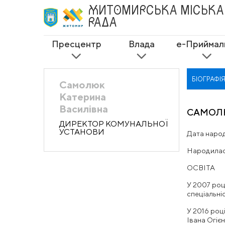
ЖИТОМИРСЬКА
МІСЬКА
РАДА
Пресцентр
Влада
е-Приймал
БІОГРАФІ
Самолюк
Катерина
Василівна
САМОЛЮ
ДИРЕКТОР КОМУНАЛЬНОЇ
УСТАНОВИ
Дата народ
Народилася
ОСВІТА
У 2007 роц
спеціальні
У 2016 роц
Івана Огіє