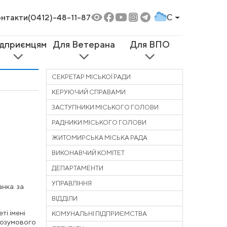
нтакти
(0412)-48-11-87
C
ідприємцям
Для Ветерана
Для ВПО
СЕКРЕТАР МІСЬКОЇ РАДИ
КЕРУЮЧИЙ СПРАВАМИ
ЗАСТУПНИКИ МІСЬКОГО ГОЛОВИ
РАДНИКИ МІСЬКОГО ГОЛОВИ
ЖИТОМИРСЬКА МІСЬКА РАДА
ВИКОНАВЧИЙ КОМІТЕТ
ДЕПАРТАМЕНТИ
УПРАВЛІННЯ
анка за
ВІДДІЛИ
ті імені
КОМУНАЛЬНІ ПІДПРИЄМСТВА
розумо
вого