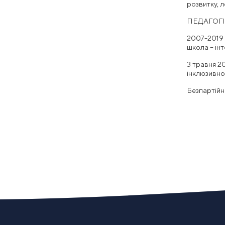
розвитку, л
ПЕДАГОГІ
2007-2019 
школа – ін
З травня 2
інклюзивно
Безпартійн