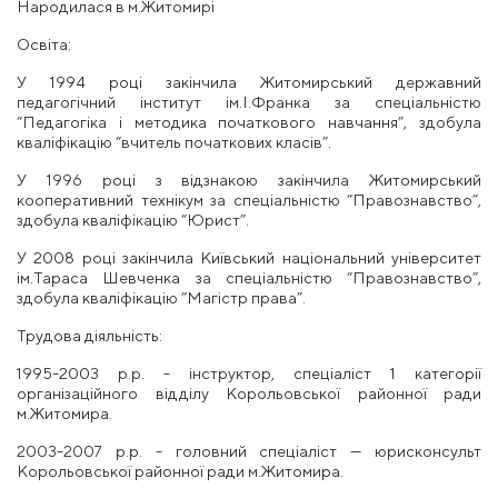
Народилася в м.Житомирі
Освіта:
У 1994 році закінчила Житомирський державний
педагогічний інститут ім.І.Франка за спеціальністю
“Педагогіка і методика початкового навчання”, здобула
кваліфікацію “вчитель початкових класів”.
У 1996 році з відзнакою закінчила Житомирський
кооперативний технікум за спеціальністю “Правознавство”,
здобула кваліфікацію “Юрист”.
У 2008 році закінчила Київський національний університет
ім.Тараса Шевченка за спеціальністю “Правознавство”,
здобула кваліфікацію “Магістр права”.
Трудова діяльність:
1995-2003 р.р. - інструктор, спеціаліст 1 категорії
організаційного відділу Корольовської районної ради
м.Житомира.
2003-2007 р.р. - головний спеціаліст — юрисконсульт
Корольовської районної ради м.Житомира.