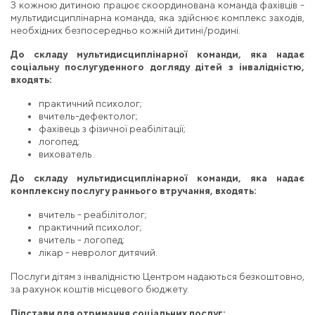
З кожною дитиною працює скоординована команда фахівців -
мультидисциплінарна команда, яка здійснює комплекс заходів,
необхідних безпосередньо кожній дитині/родині.
До складу мультидисциплінарної команди, яка надає
соціальну послугу
денного догляду дітей з інвалідністю
,
входять
:
практичний психолог;
вчитель-дефектолог;
фахівець з фізичної реабілітації;
логопед;
вихователь.
До складу мультидисциплінарної команди, яка надає
комплексну послугу раннього втручання
, входять:
вчитель - реабілітолог;
практичний психолог;
вчитель - логопед;
лікар - невролог дитячий.
Послуги дітям з інвалідністю Центром надаються безкоштовно,
за рахунок коштів місцевого бюджету.
Підстави для отримання соціальних послуг: