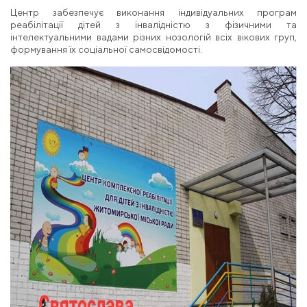
Центр забезпечує виконання індивідуальних програм
реабілітації дітей з інвалідністю з фізичними та
інтелектуальними вадами різних нозологій всіх вікових груп,
формування їх соціальної самосвідомості.