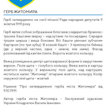
ГЕРБ ЖИТОМИРА
Герб затверджено на сесії міської Ради народних депутатів 11
жовтня 1991 року.
Герб являє собою зображення білої вежі з відкритою брамою і
трьома баштами зверху – над кутами та посередині. Середня
трішки ширша і вища бокових. Всі башти увінчані зубчатим
бар’єром (по три зубці). В кожній башті - 3 прямокутні бійниці
(дві у верхній частині, одна – нижче, між ними). Фасад
розлінований під кам’яні плити. Ворота жовтого кольору.
Вежа розміщена в центрі щита варязької форми із закругленим
верхом. Поле щита – голубого кольору. Вежа взята в картуш
жовтого кольору. У верхньому полі щита, над картушем,
міститься напис “Житомир” літерами жовтого кольору. Колір
окружної лінії щита – жовтий.
Рішення "Про затвердження герба міста Житомира" від
11.10.1991
Автор герба міста Житомира - Заслужений художник
України Кондратюк Василь Іванович.