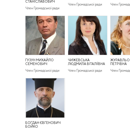
СТАНІСЛАВОВИЧ
Член Громадської ради
Член Громадс
Член Громадської ради
ГУЗУН МИХАЙЛО
ЧИЖЕВСЬКА
ЖУРАВЛЬО
СЕМЕНОВИЧ
ЛЮДМИЛА ВІТАЛІЇВНА
ПЕТРІВНА
Член Громадської ради
Член Громадської ради
Член Громадс
БОГДАН ЄВГЕНОВИЧ
БОЙКО