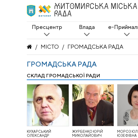
ЖИТОМИРСЬКА
МІСЬКА
РАДА
Пресцентр
Влада
е-Приймал
МІСТО
ГРОМАДСЬКА РАДА
ГРОМАДСЬКА РАДА
СКЛАД ГРОМАДСЬКОЇ РАДИ
КУХАРСЬКИЙ
ЖУРБЕНКО ЮРІЙ
МОРОЗ ЮЛ
ОЛЕКСАНДР
МИКОЛАЙОВИЧ
ЮЗЕФІВНА