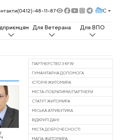
нтакти
(0412)-48-11-87
C
ідприємцям
Для Ветерана
Для ВПО
ПАРТНЕРСТВО З KFW
ГУМАНІТАРНА ДОПОМОГА
ІСТОРІЯ ЖИТОМИРА
МІСТА-ПОБРАТИМИ/ПАРТНЕРИ
СТАТУТ ЖИТОМИРА
МІСЬКА АТРИБУТИКА
ВІДКРИТІ ДАНІ
МІСТА ДОБРОЧЕСНОСТІ
Г
ИЧ
МАПА ЖИТОМИРА