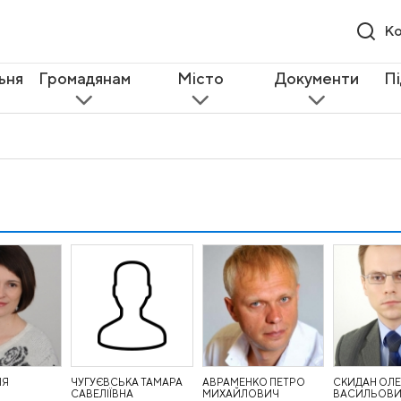
Ко
ьня
Громадянам
Місто
Документи
П
ІЯ
ЧУГУЄВСЬКА ТАМАРА
АВРАМЕНКО ПЕТРО
СКИДАН ОЛЕ
САВЕЛІЇВНА
МИХАЙЛОВИЧ
ВАСИЛЬОВ