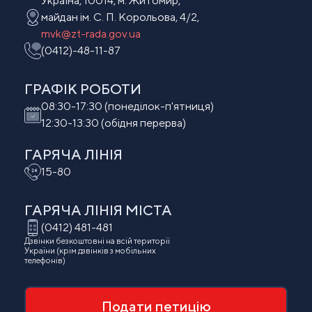
Україна, 10014, м. Житомир,
майдан ім. С. П. Корольова, 4/2,
mvk@zt-rada.gov.ua
(0412)-48-11-87
ГРАФІК РОБОТИ
08:30-17:30 (понеділок-п'ятниця)
12:30-13:30 (обідня перерва)
ГАРЯЧА ЛІНІЯ
15-80
ГАРЯЧА ЛІНІЯ МIСТА
(0412) 481-481
Дзвінки безкоштовні на всій території
України (крім дзвінків з мобільних
телефонів)
Подати петицію