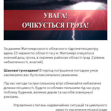
За даними Житомирського обласного гідрометеоцентру,
вдень 23 червня по області та у м. Житомирі очікується
значний дощ, гроза, в окремих районах області град (І рівень
небезпечності, жовтий).
Шановні громадяни!
В період погіршення погодних умов
закликаємо вас бути максимально уважними.
Під час негоди та при сильному вітрі обминайте небезпечні
ділянки місцевості, будьте особливо пильними під час руху
поблизу будинків, великих дерев та засобів зовнішньої
реклами.
Управління з питань надзвичайних ситуацій та цивільного
захисту населення міської ради